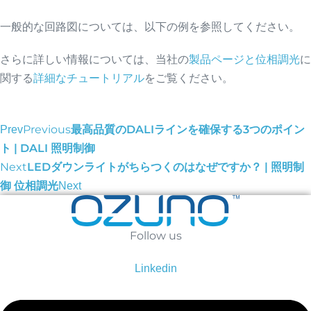
一般的な回路図については、以下の例を参照してください。
さらに詳しい情報については、当社の
製品ページと
位相調光
に
関する
詳細なチュートリアル
をご覧ください。
Previous
最高品質のDALIラインを確保する3つのポイン
Prev
ト | DALI 照明制御
Next
LEDダウンライトがちらつくのはなぜですか？ | 照明制
御 位相調光
Next
Follow us
Linkedin