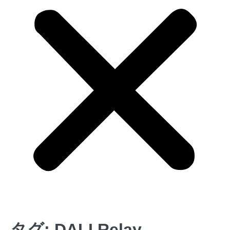
タグ:
DALI Relay