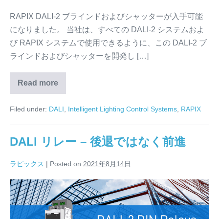
ー
|
RAPIX DALI-2 ブラインドおよびシャッターが入手可能
DALI
になりました。 当社は、すべての DALI-2 システムおよ
DMX
び RAPIX システムで使用できるように、この DALI-2 ブ
照
ラインドおよびシャッターを開発し […]
明
制
Read more
DALI-
2
御
ブ
Filed under:
DALI
,
Intelligent Lighting Control Systems
,
RAPIX
ラ
イ
ン
ド・
DALI リレー – 後退ではなく前進
シ
ャ
ッ
ラピックス
|
Posted on
2021年8月14日
タ
ー
|
DALI
DALI
DMX
リ
照
明
レ