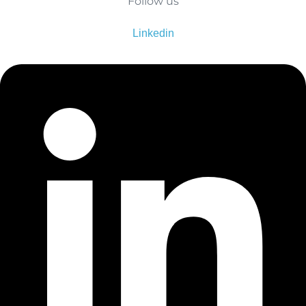
Follow us
く
前
進
Linkedin