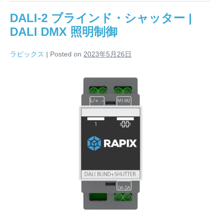
ン
ネ
DALI-2 ブラインド・シャッター |
ル
16
DALI DMX 照明制御
ア
ン
ペ
ラピックス
|
Posted on
2023年5月26日
ア
リ
レ
DALI-
ー
|
2
DALI
ブ
照
明
ラ
制
御
イ
ン
ド・
シ
ャ
ッ
タ