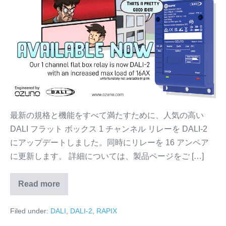
ン
ペ
ア
リ
レ
ー
|
DALI
照
最新の規格と機能をすべて満たすために、人気の高い
明
DALI フラット ボックス 1 チャンネル リレーを DALI-2
制
にアップデートしました。同時にリレーを 16 アンペア
御
に更新します。 詳細については、製品ページをご […]
Read more
DALI-
2
1
Filed under:
DALI
,
DALI-2
,
RAPIX
チ
ャ