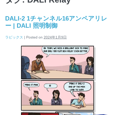
DALI-2 1チャンネル16アンペアリレ
ー | DALI 照明制御
ラピックス
|
Posted on
2024年1月9日
DALI-
2
1
チ
ャ
ン
ネ
ル
16
ア