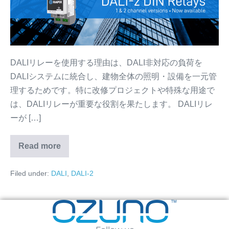
制
ー
御
–
後
退
で
DALIリレーを使用する理由は、DALI非対応の負荷を
は
DALIシステムに統合し、建物全体の照明・設備を一元管
な
理するためです。特に改修プロジェクトや特殊な用途で
く
は、DALIリレーが重要な役割を果たします。 DALIリレ
前
ーが […]
進
Read more
DALI
リ
レ
Filed under:
DALI
,
DALI-2
ー
–
後
退
で
は
な