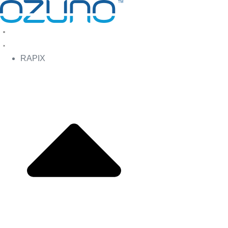
Skip
to
content
RAPIX