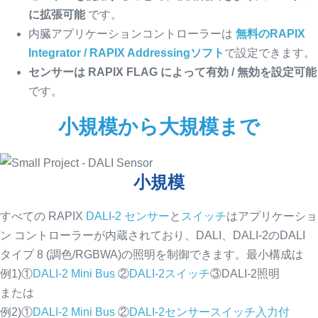
に拡張可能
です。
内臓アプリケーションコントローラーは
無料の
RAPIX
Integrator
/
RAPIX Addressing
ソフト
で設定できます。
センサーは RAPIX FLAG によって有効 / 無効を設定可能
です。
小規模から大規模まで
小規模
すべての RAPIX
DALI-2 センサー
と
スイッチ
はアプリケーショ
ン コントローラーが内蔵されており、DALI、DALI-2のDALI
タイプ 8 (調色/RGBWA)の照明を制御できます。最小構成は
例1)
①
DALI-2 Mini Bus
②
DALI-2スイッチ
③DALI-2照明
または
例2)
①
DALI-2 Mini Bus
②
DALI-2センサースイッチ入力付