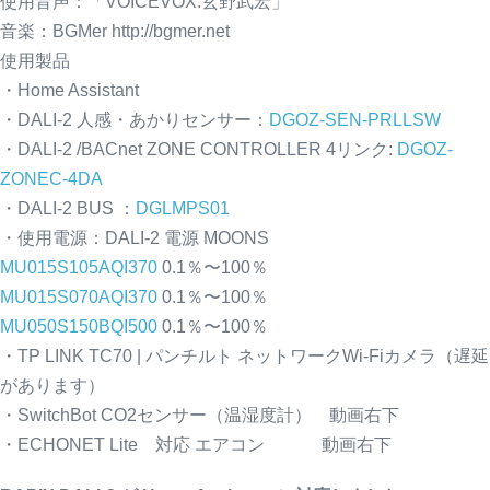
使用音声：「VOICEVOX:玄野武宏」
音楽：BGMer http://bgmer.net
使用製品
・Home Assistant
・DALI-2 人感・あかりセンサー：
DGOZ-SEN-PRLLSW
・DALI-2 /BACnet ZONE CONTROLLER 4リンク:
DGOZ-
ZONEC-4DA
・DALI-2 BUS ：
DGLMPS01
・使用電源：DALI-2 電源 MOONS
MU015S105AQI370
0.1％〜100％
MU015S070AQI370
0.1％〜100％
MU050S150BQI500
0.1％〜100％
・TP LINK TC70 | パンチルト ネットワークWi-Fiカメラ（遅延
があります）
・SwitchBot CO2センサー（温湿度計） 動画右下
・ECHONET Lite 対応 エアコン 動画右下