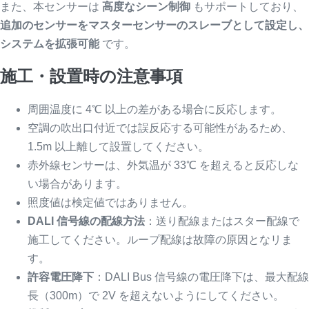
また、本センサーは
高度なシーン制御
もサポートしており、
追加のセンサーをマスターセンサーのスレーブとして設定し、
システムを拡張可能
です。
施工・設置時の注意事項
周囲温度に 4℃ 以上の差がある場合に反応します。
空調の吹出口付近では誤反応する可能性があるため、
1.5m 以上離して設置してください。
赤外線センサーは、外気温が 33℃ を超えると反応しな
い場合があります。
照度値は検定値ではありません。
DALI 信号線の配線方法
：送り配線またはスター配線で
施工してください。ループ配線は故障の原因となリま
す。
許容電圧降下
：DALI Bus 信号線の電圧降下は、最大配線
長（300m）で 2V を超えないようにしてください。