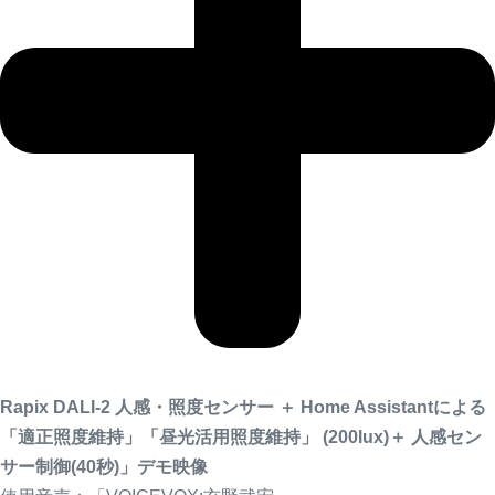
Rapix DALI-2 人感・照度センサー ＋ Home Assistantによる
「適正照度維持」「
昼光活用照度維持
」 (200lux)＋ 人感セン
サー制御(40秒)」デモ映像