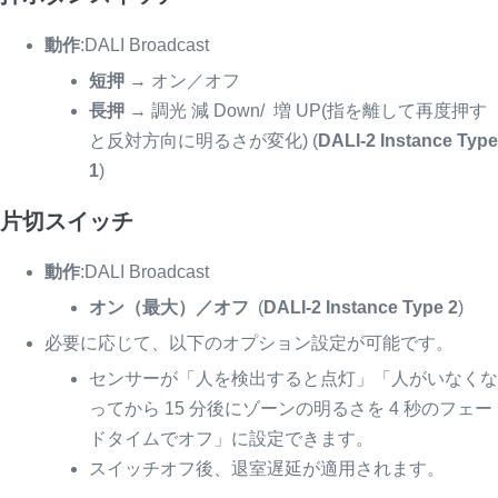
動作
:DALI Broadcast
短押
→ オン／オフ
長押
→ 調光 減 Down/ 増 UP(指を離して再度押す
と反対方向に明るさが変化) (
DALI-2 Instance Type
1
)
片切スイッチ
動作
:DALI Broadcast
オン（最大）／オフ
(
DALI-2 Instance Type 2
)
必要に応じて、以下のオプション設定が可能です。
センサーが「人を検出すると点灯」「人がいなくな
ってから 15 分後にゾーンの明るさを 4 秒のフェー
ドタイムでオフ」に設定できます。
スイッチオフ後、退室遅延が適用されます。